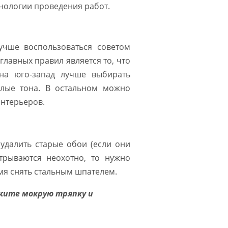
хнологии проведения работ.
учше воспользоваться советом
 главных правил является то, что
а юго-запад лучше выбирать
плые тона. В остальном можно
интерьеров.
удалить старые обои (если они
отрываются неохотно, то нужно
мя снять стальным шпателем.
ожите мокрую тряпку и